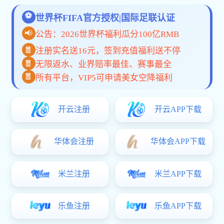
利物浦本赛季英超防线失守惨重仅
对阿森纳保持零封纪录