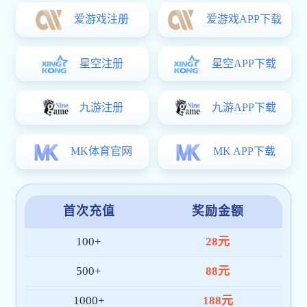
2026-06-29 13:26
24 次阅读
首页
/
体育动态
近期，NBA因一起涉及球迷侮辱事件而引发广泛关
注。事件的焦点是布伦森在比赛中被指假摔，随后遭
到部分球迷的侮辱言辞，这使得他向裁判福斯特提出
投诉。NBA官方介入调查此事，旨在维护球员的尊严
与比赛的公平性。本文将从多个角度详细分析这一事
件，包括事件背景、球迷行为的影响、联盟的反应以
及对未来比赛文化的启示等方面，以期全面呈现此次
风波所引发的讨论与思考。
1、事件背景及起因