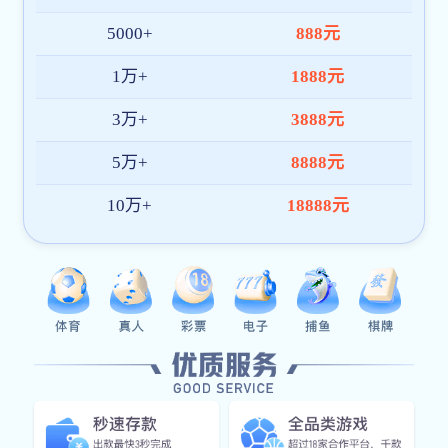
本次事件源于一场激烈的NBA常规赛，布伦森在比赛
中表现出色，但却因一次争议性的倒地动作而引发了
对其假摔的质疑。当时，布伦森试图通过突破对手防
守来获得罚球机会，却意外跌倒。这一幕被转播镜头
多次回放，引发了观众和评论员们的不满，认为这是
典型的假摔行为。
随之而来的，是社交媒体上的大量讨论。一些球迷对
布伦森进行攻击，不仅质疑他的体育道德，更用恶毒
的话语进行人身攻击。这种极端反应不仅损害了布伦
森个人形象，也影响了他在球队中的角色和信心。
面对这样的情况，布伦森选择采取行动。他决定向主
裁判福斯特正式投诉，希望能够得到公正处理，同时
也希望借此机会让公众意识到这种不当行为并不可