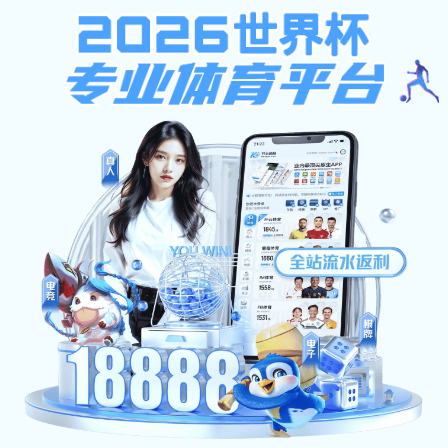
注册入口
全天更新 ·
beat365官方网
站入口
赛事实时同步
无论您身在何处，
beat365官方网站入口APP
为您
带来高速、高清、稳定的观赛体验。
下载客户端
网页端访问