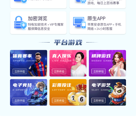
取。
2、球迷行为及其后果
对于任何一位运动员来说，遭受来自观众的不当言辞
都是一种巨大的精神压力。此次事件中，一些球迷以
侮辱性语言攻击布伦森，这不仅仅是针对个人的一种
攻击，更是对整个运动精神的一种亵渎。从某种程度
上讲，这种行为反映了部分球迷缺乏基本素养和对运
动员努力的不尊重。
这种不理智的行为对于赛事氛围造成了负面影响，使
得原本应该充满激情与竞争乐趣的比赛变得阴云密
布。在这样的环境下，无论是参赛队伍还是现场观众
都会受到情绪的感染，从而使得竞技体育失去了应有
的纯粹性。