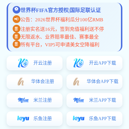
斯基拉透露格林伍德有意加盟罗马
马赛标价5000万欧元