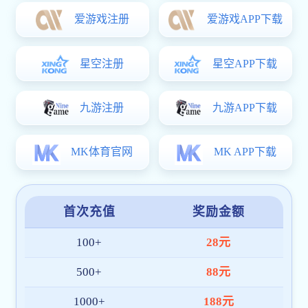
2026-07-01 13:39
29 次阅读
首页
/
体育动态
近日，关于英超球队曼联年轻前锋格林伍德的转会消
息引起了广泛关注。根据意大利知名记者斯基拉的透
露，格林伍德有意加盟意甲豪门罗马，而马赛为这位
天才球员标价5000万欧元。此消息不仅引发了球迷们
的热议，也让人们对格林伍德未来的发展方向充满期
待。在接下来的文章中，我们将从四个方面详细分析
这一转会动态，包括格林伍德的个人表现与潜力、罗
马球队的需求与吸引力、马赛对其标价的合理性以及
未来可能的发展趋势。这些因素将共同影响着格林伍
德是否能够如愿以偿地踏上新的征程。